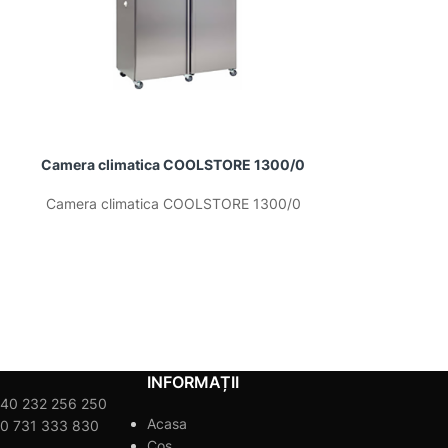
Camera climatica COOLSTORE 1300/0
Camera c
ME
Camera climatica COOLSTORE 1300/0
Camera clima
INFORMAȚII
40 232 256 250
Acasa
0 731 333 830
Coș