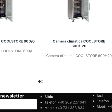
ca COOLSTORE 600/0
Camera climatica COOLSTORE
600/-20
ca COOLSTORE 600/0
Camera climatica COOLSTORE 600/-20
 newsletter
Iasi
Sibiu
Telefon
+
Telefon:
+40 269 227 641
Mobil:
+4
Mobil:
+40 731 333 834