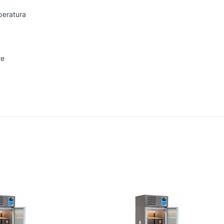
peratura
re