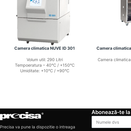
Camera climatica NUVE ID 301
Camera climati
Volum util: 290 Litri
Camera climati
Tempoeratura – 40°C / +150°C
Umiditate: +10°C / +90°C
Abonează-te la
Precisa va pune la dispozitie o intreaga