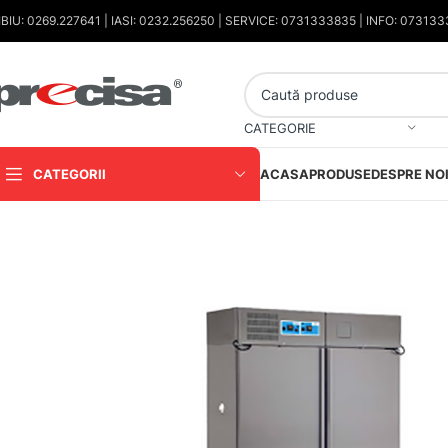
IBIU: 0269.227641 | IASI: 0232.256250 | SERVICE: 0731333835 | INFO: 07313
CATEGORIE
CATEGORII
ACASA
PRODUSE
DESPRE NO