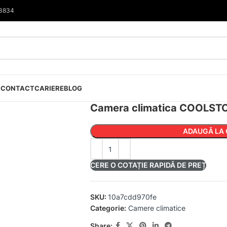
33834
I
CONTACT
CARIERE
BLOG
Camera climatica COOLST
ADAUGĂ LA 
CERE O COTAȚIE RAPIDĂ DE PREȚ
SKU:
10a7cdd970fe
Categorie:
Camere climatice
Share: